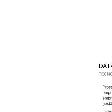
DAT
TECNO
Pross
empre
empre
gestã
Lisbo