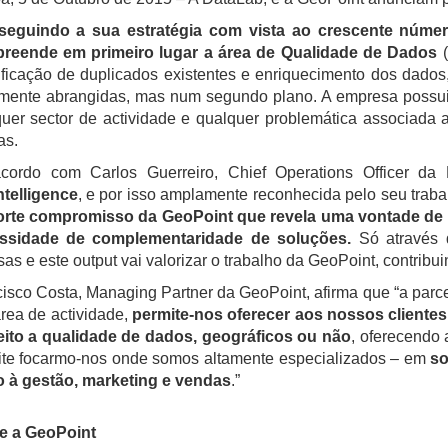
seguindo a sua estratégia com vista ao crescente númer
reende em primeiro lugar a área de Qualidade de Dados
(
ificação de duplicados existentes e enriquecimento dos dados
lmente abrangidas, mas num segundo plano. A empresa possui 
uer sector de actividade e qualquer problemática associada a
as.
cordo com Carlos Guerreiro, Chief Operations Officer da
ntelligence
, e por isso amplamente reconhecida pelo seu traba
orte compromisso da GeoPoint que revela uma vontade de di
ssidade de complementaridade de soluções.
Só através d
sas e este output vai valorizar o trabalho da GeoPoint, contribu
isco Costa, Managing Partner da GeoPoint, afirma que “a par
rea de actividade,
permite-nos oferecer aos nossos clientes
eito a qualidade de dados, geográficos ou não
, oferecendo
ite focarmo-nos onde somos altamente especializados – em
so
o à gestão, marketing e vendas
.”
e a GeoPoint