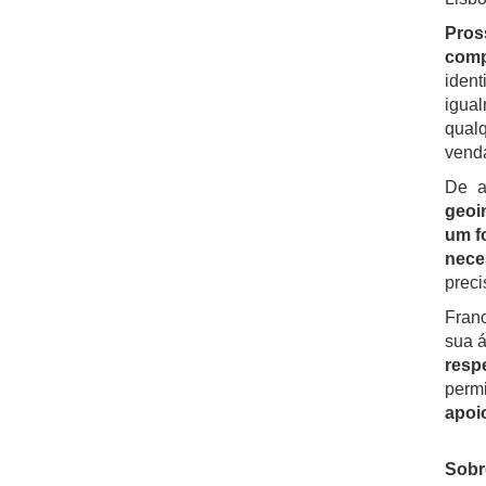
Pros
comp
ident
igua
qualq
vend
De a
geoi
um f
nece
preci
Franc
sua á
resp
perm
apoi
Sobr