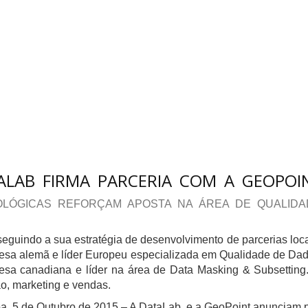
ALAB FIRMA PARCERIA COM A GEOPOI
LÓGICAS REFORÇAM APOSTA NA ÁREA DE QUALID
eguindo a sua estratégia de desenvolvimento de parcerias loc
sa alemã e líder Europeu especializada em Qualidade de Dad
sa canadiana e líder na área de Data Masking & Subsetting. 
o, marketing e vendas.
a, 5 de Outubro de 2015 – A DataLab, e a GeoPoint anunciam 