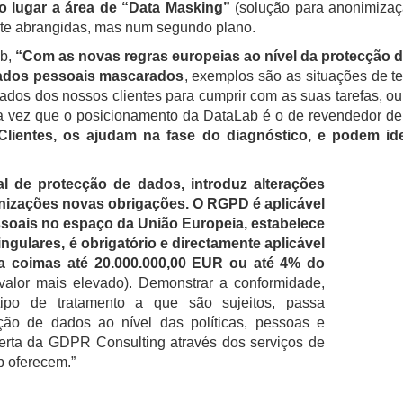
 lugar a área de “Data Masking”
(solução para anonimizaç
ente abrangidas, mas num segundo plano.
ab,
“Com as novas regras europeias ao nível da protecção d
 dados pessoais mascarados
, exemplos são as situações de te
dos dos nossos clientes para cumprir com as suas tarefas, 
a vez que o posicionamento da DataLab é o de revendedor de
ientes, os ajudam na fase do diagnóstico, e podem ide
l de protecção de dados, introduz alterações
ganizações novas obrigações. O RGPD é aplicável
soais no espaço da União Europeia, estabelece
gulares, é obrigatório e directamente aplicável
 a coimas até 20.000.000,00 EUR ou até 4% do
alor mais elevado). Demonstrar a conformidade,
po de tratamento a que são sujeitos, passa
ção de dados ao nível das políticas, pessoas e
oferta da GDPR Consulting através dos serviços de
b oferecem.”