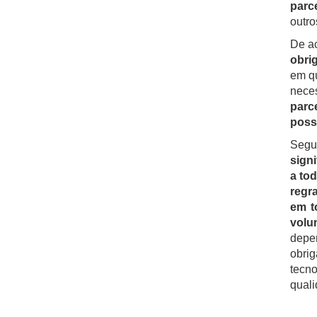
parc
outro
De ac
obri
em qu
nece
parc
poss
Segu
sign
a to
regr
em t
volu
depe
obri
tecno
quali