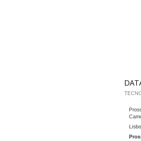
DAT
TECNO
Pross
Camou
Lisbo
Pros