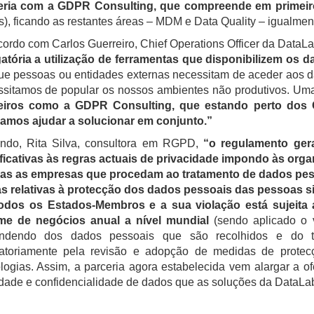
eria com a GDPR Consulting, que compreende em primeiro
s), ficando as restantes áreas – MDM e Data Quality – igualm
ordo com Carlos Guerreiro, Chief Operations Officer da DataL
gatória a utilização de ferramentas que disponibilizem os
e pessoas ou entidades externas necessitam de aceder aos da
ssitamos de popular os nossos ambientes não produtivos. Um
eiros como a GDPR Consulting, que estando perto dos Cl
amos ajudar a solucionar em conjunto.”
ndo, Rita Silva, consultora em RGPD,
“o regulamento gera
ificativas às regras actuais de privacidade impondo às or
das as empresas que procedam ao tratamento de dados pes
as relativas à protecção dos dados pessoais das pessoas sin
odos os Estados-Membros e a sua violação está sujeita
me de negócios anual a nível mundial
(sendo aplicado o v
ndendo dos dados pessoais que são recolhidos e do ti
gatoriamente pela revisão e adopção de medidas de protec
logias. Assim, a parceria agora estabelecida vem alargar a 
dade e confidencialidade de dados que as soluções da DataLa